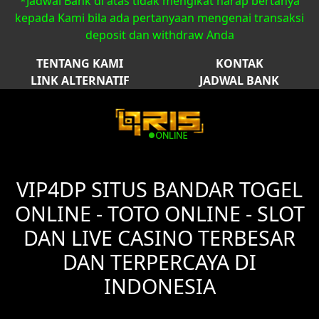
*Jadwal Bank di atas tidak mengikat harap bertanya
kepada Kami bila ada pertanyaan mengenai transaksi
deposit dan withdraw Anda
TENTANG KAMI
KONTAK
LINK ALTERNATIF
JADWAL BANK
VIP4DP SITUS BANDAR TOGEL
ONLINE - TOTO ONLINE - SLOT
DAN LIVE CASINO TERBESAR
DAN TERPERCAYA DI
INDONESIA