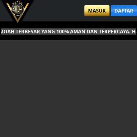
MASUK
DAFTAR
DIAH TERBESAR YANG 100% AMAN DAN TERPERCAYA. HAD