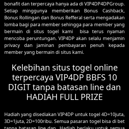
bonafit dan terpercaya hanya ada di VIP4DP4DPGroup.
Setiap minggunya memberikan Bonus Cashback,
Bonus Rollingan dan Bonus Refferal serta mengadakan
lomba bagi para member sehingga para member yang
bermain di situs togel kami bisa terus nyaman
mencoba peruntungan. VIP4DP akan selalu menjamin
privacy dan jaminan pembayaran penuh kepada
member yang bermain di situs kami.
Kelebihan situs togel online
terpercaya VIP4DP BBFS 10
DIGIT tanpa batasan line dan
HADIAH FULL PRIZE
Hadiah yang disediakan VIP4DP untuk togel 4D=10juta,
3D=1juta, 2D=100ribu. Semua pasaran togel bisa di bet
tanpa batasan line dan Hadiah berlaku untuk semua