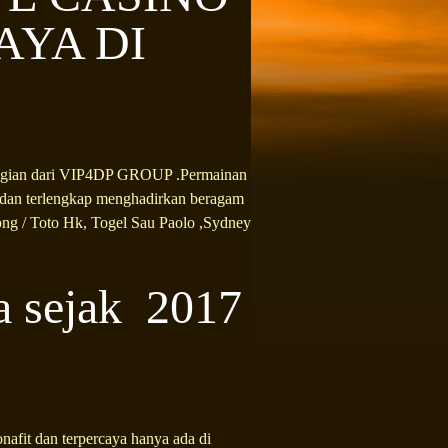
AYA DI
n bagian dari VIP4DP GROUP .Permainan
ik dan terlengkap menghadirkan beragam
kong / Toto Hk, Togel Sau Paolo ,Sydney
a sejak 2017
nafit dan terpercaya hanya ada di