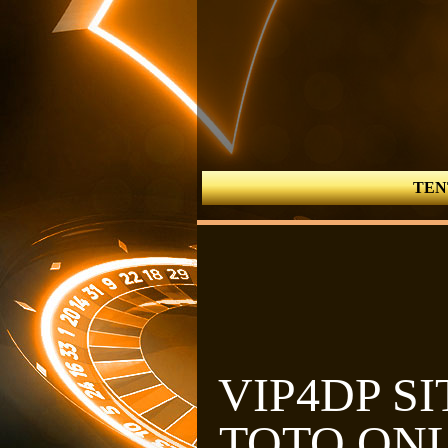
TEN
VIP4DP S
TOTO ONL