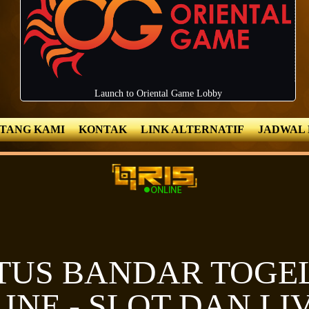
Launch to Oriental Game Lobby
TANG KAMI
KONTAK
LINK ALTERNATIF
JADWAL
ITUS BANDAR TOGEL
INE - SLOT DAN LI