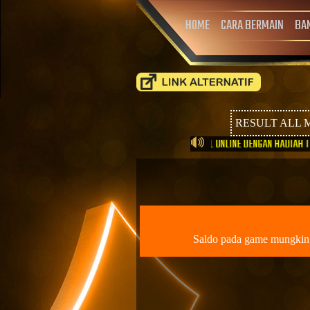
HOME
CARA BERMAIN
BA
RESULT ALL
SELAMAT DATANG DI VIP GROUP , BANDAR TOGEL ONLINE DENGAN HADIAH TERBESA
Saldo pada game mungkin 